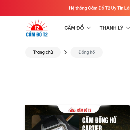
Hệ thống Cầm Đồ T2 Uy Tín Lâu Năm, An Toàn,
CẦM ĐỒ
THANH LÝ
Trang chủ
Đồng hồ