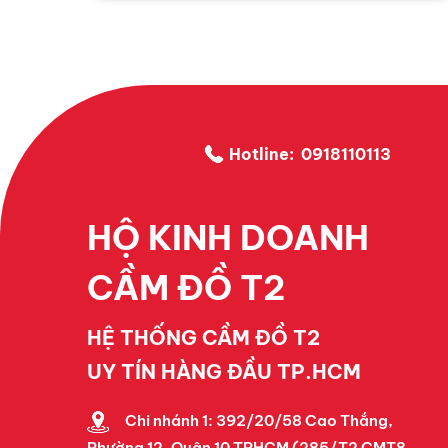
lựa chọn hình thức cầm đồng hồ Hublot – một giải
pháp vừa nhanh chóng, vừa bảo toàn được quyền
sở hữu.
Hotline:
0918110113
HỘ KINH DOANH
CẦM ĐỒ T2
HỆ THỐNG CẦM ĐỒ T2
UY TÍN HÀNG ĐẦU TP.HCM
Chi nhánh 1: 392/20/58 Cao Thắng,
Phường 12, Quận 10 TPHCM (285/T2 CMT8