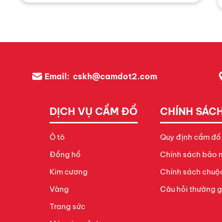
chuyên sâu về cầm đồng hồ cao cấp, đánh giá
thẩm định, định giá chính xác cao, lãi suất cạnh
tranh so với thị trường. Cam kết bảo mật thông tin
mang đến sự hài lòng tuyệt đối!
Email:
cskh@camdot2.com
DỊCH VỤ CẦM ĐỒ
CHÍNH SÁC
Ô tô
Quy định cầm đồ
Đồng hồ
Chính sách bảo m
Kim cương
Chính sách chuộ
Vàng
Câu hỏi thường 
Trang sức