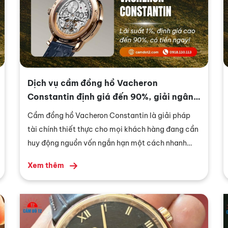
Dịch vụ cầm đồng hồ Vacheron
Constantin định giá đến 90%, giải ngân
trong 5 phút
Cầm đồng hồ Vacheron Constantin là giải pháp
tài chính thiết thực cho mọi khách hàng đang cần
huy động nguồn vốn ngắn hạn một cách nhanh
chóng mà không muốn tiến hành bán đứt một tài
Xem thêm
sản mang tính di sản. Do đó, hệ thống cầm đồ
chuyên nghiệp như Cầm Đồ T2 sở hữu nghiệp vụ
thẩm định chuẩn xác, quy trình niêm phong minh
bạch và cung cấp tỷ lệ giải ngân cao chính là ưu
tiên hàng đầu của người sở hữu tài sản.