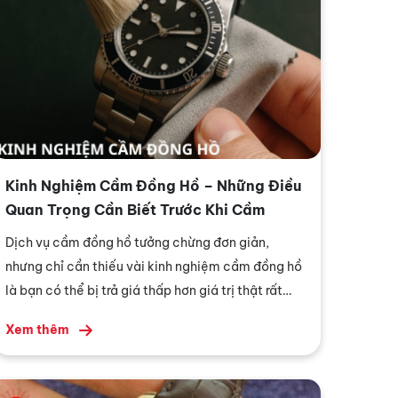
Kinh Nghiệm Cầm Đồng Hồ – Những Điều
Quan Trọng Cần Biết Trước Khi Cầm
Dịch vụ cầm đồng hồ tưởng chừng đơn giản,
nhưng chỉ cần thiếu vài kinh nghiệm cầm đồng hồ
là bạn có thể bị trả giá thấp hơn giá trị thật rất
nhiều. Đặc biệt với những mẫu đồng hồ cao cấp
Xem thêm
như Rolex, Omega hay Patek, chỉ một vết trầy,
mặt kính bị loang lổ hoặc cầm ở tiệm không uy tín
lấy lý do để khiến giá trị cầm giảm mạnh.