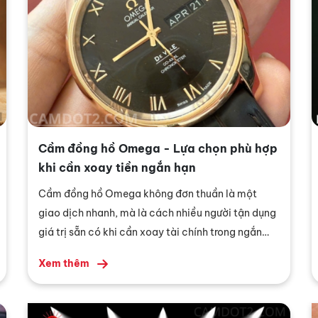
Cầm đồng hồ Omega - Lựa chọn phù hợp
khi cần xoay tiền ngắn hạn
Cầm đồng hồ Omega không đơn thuần là một
giao dịch nhanh, mà là cách nhiều người tận dụng
giá trị sẵn có khi cần xoay tài chính trong ngắn
hạn. Với một dòng đồng hồ phổ biến và dễ tiếp
Xem thêm
cận như Omega, việc hiểu đúng cách trao đổi sẽ
giúp bạn chủ động hơn trong từng quyết định.