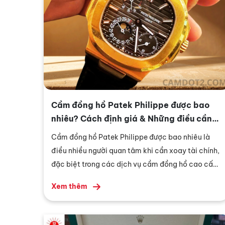
Cầm đồng hồ Patek Philippe được bao
nhiêu? Cách định giá & Những điều cần
biết
Cầm đồng hồ Patek Philippe được bao nhiêu là
điều nhiều người quan tâm khi cần xoay tài chính,
đặc biệt trong các dịch vụ cầm đồng hồ cao cấp.
Với những dòng đồng hồ mang tính sưu tầm như
Xem thêm
Patek Philippe, giá trị không chỉ nằm ở thương
hiệu mà còn phụ thuộc vào model, độ hiếm và tình
trạng thực tế.