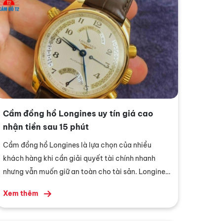
Cầm đồng hồ Longines uy tín giá cao
nhận tiền sau 15 phút
Cầm đồng hồ Longines là lựa chọn của nhiều
khách hàng khi cần giải quyết tài chính nhanh
nhưng vẫn muốn giữ an toàn cho tài sản. Longines
là thương hiệu đồng hồ Thụy Sĩ giữ giá tốt, dễ
Xem thêm
thẩm định và có thanh khoản cao.Tại Cầm đồ T2,
dịch vụ cầm đồng hồ Longines được thẩm định