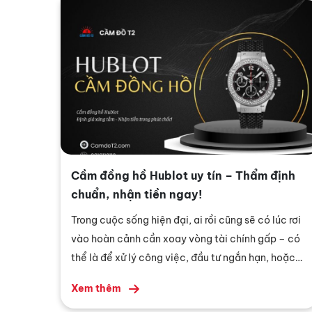
người khi mua đồng hồ chỉ giữ lại đồng hồ “trần”,
còn phụ kiện lại bị bỏ quên hoặc thất lạc theo thời
gian.
Cầm đồng hồ Hublot uy tín – Thẩm định
chuẩn, nhận tiền ngay!
Trong cuộc sống hiện đại, ai rồi cũng sẽ có lúc rơi
vào hoàn cảnh cần xoay vòng tài chính gấp – có
thể là để xử lý công việc, đầu tư ngắn hạn, hoặc
những chi phí đột xuất như y tế, học hành. Thay vì
Xem thêm
phải bán rẻ tài sản giá trị, ngày càng nhiều người