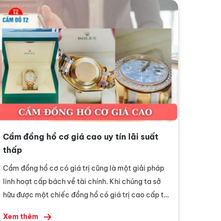
chính xác, báo giá minh bạch và giải ngân chỉ
trong vài phút. Cùng tham khảo các thông tin dưới
đây:
Cầm đồng hồ cơ giá cao uy tín lãi suất
thấp
Cầm đồng hồ cơ có giá trị cũng là một giải pháp
linh hoạt cấp bách về tài chính. Khi chúng ta sở
hữu được một chiếc đồng hồ có giá trị cao cấp thì
việc cầm đồng hồ của chúng ta sẽ được có giá trị
Xem thêm