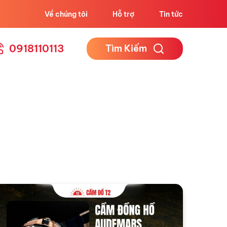
Về chúng tôi
Hỗ trợ
Tin tức
0918110113
Tìm Kiếm