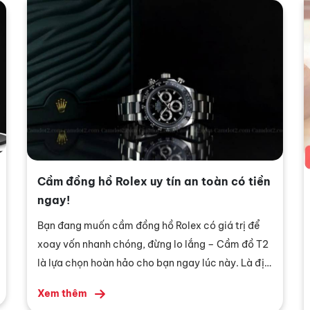
Cầm đồng hồ Rolex uy tín an toàn có tiền
ngay!
Bạn đang muốn cầm đồng hồ Rolex có giá trị để
xoay vốn nhanh chóng, đừng lo lắng – Cầm đồ T2
là lựa chọn hoàn hảo cho bạn ngay lúc này. Là địa
chỉ tin cậy được nhiều khách hàng lựa chọn, dịch
Xem thêm
vụ ngày càng đi lên với kinh nghiệm, sự hiểu biết