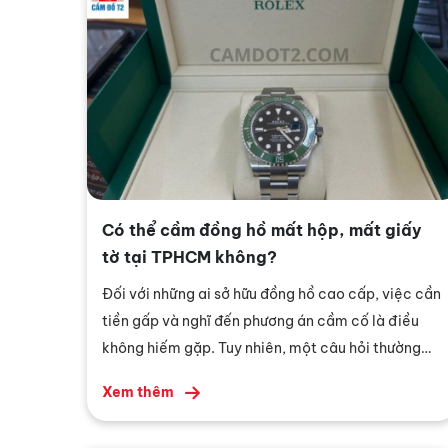
Có thể cầm đồng hồ mất hộp, mất giấy
tờ tại TPHCM không?
Đối với những ai sở hữu đồng hồ cao cấp, việc cần
tiền gấp và nghĩ đến phương án cầm cố là điều
không hiếm gặp. Tuy nhiên, một câu hỏi thường
khiến khách hàng băn khoăn chính là: “Cầm đồng
Xem thêm
hồ mất hộp thẻ và giấy tờ có được chấp nhận
không?” Đây là tình huống rất thực tế, bởi không ít