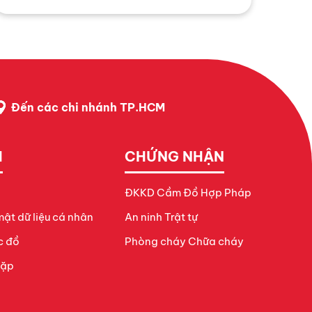
hơn.
Đến các chi nhánh TP.HCM
H
CHỨNG NHẬN
ĐKKD Cầm Đồ Hợp Pháp
ật dữ liệu cá nhân
An ninh Trật tự
c đồ
Phòng cháy Chữa cháy
gặp