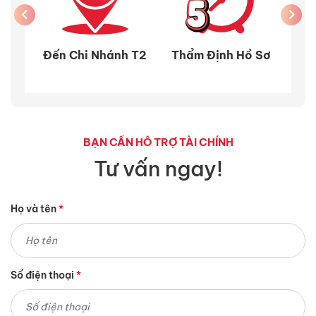
 Sơ
Đến Chi Nhánh T2
Thẩm Định Hồ Sơ
Hoà
BẠN CẦN HỖ TRỢ TÀI CHÍNH
Tư vấn ngay!
Họ và tên
*
Số điện thoại
*