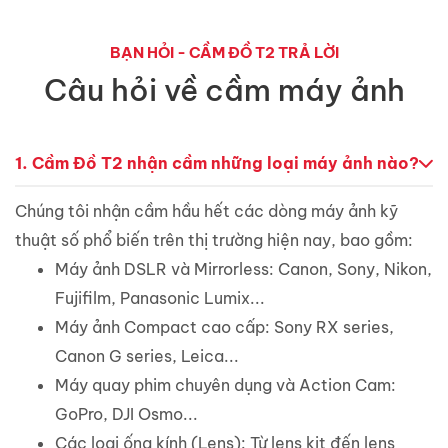
BẠN HỎI - CẦM ĐỒ T2 TRẢ LỜI
Câu hỏi về cầm máy ảnh
1.
Cầm Đồ T2 nhận cầm những loại máy ảnh nào?
Chúng tôi nhận cầm hầu hết các dòng máy ảnh kỹ
thuật số phổ biến trên thị trường hiện nay, bao gồm:
Máy ảnh DSLR và Mirrorless: Canon, Sony, Nikon,
Fujifilm, Panasonic Lumix...
Máy ảnh Compact cao cấp: Sony RX series,
Canon G series, Leica...
Máy quay phim chuyên dụng và Action Cam:
GoPro, DJI Osmo...
Các loại ống kính (Lens): Từ lens kit đến lens