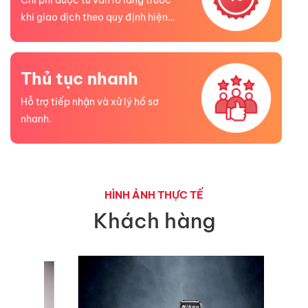
Chi phí được tư vấn rõ ràng trước
khi giao dịch theo quy định hiện
hành.
Thủ tục nhanh
Hỗ trợ tiếp nhận và xử lý hồ sơ
nhanh.
HÌNH ẢNH THỰC TẾ
Khách hàng