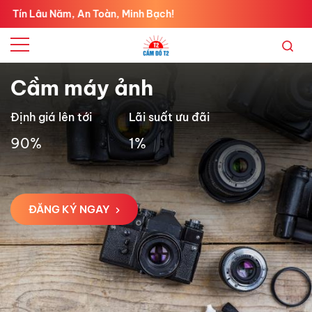
ăm, An Toàn, Minh Bạch!
Cầm máy ảnh
Định giá lên tới
Lãi suất ưu đãi
90%
1%
ĐĂNG KÝ NGAY