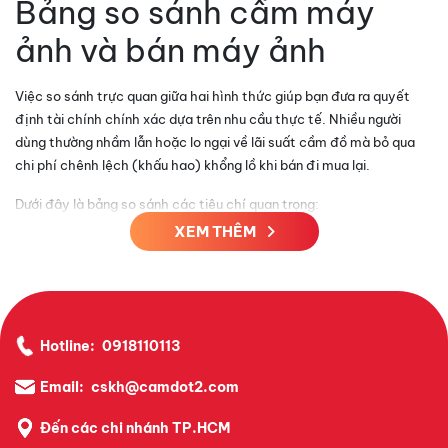
Bảng so sánh cầm máy
ảnh và bán máy ảnh
Việc so sánh trực quan giữa hai hình thức giúp bạn đưa ra quyết
định tài chính chính xác dựa trên nhu cầu thực tế. Nhiều người
dùng thường nhầm lẫn hoặc lo ngại về lãi suất cầm đồ mà bỏ qua
chi phí chênh lệch (khấu hao) khổng lồ khi bán đi mua lại.
Dưới đây là bảng so sánh các tiêu chí quan trọng:
XEM THÊM
Tiêu chí so
Bán máy ảnh (Thanh
Cầm máy ảnh tại Camdot2
sánh
lý)
Quyền sở
Vẫn giữ quyền sở hữu, chỉ tạm
Mất quyền sở hữu vĩnh
hữu
gửi giữ.
viễn.
Giá trị nhận
50% - 70% giá trị do
Hotline:
0918110113
80% - 90% giá trị thị trường.
được
bị ép giá.
Email:
cskh@camdot2.com
Cơ hội sử
Có thể chuộc lại bất cứ lúc
Phải mua mới lại (tốn
dụng lại
nào.
kém hơn).
Đến các chi nhánh TP.HCM
Rủi ro bảo quản (được
Không có rủi ro bảo