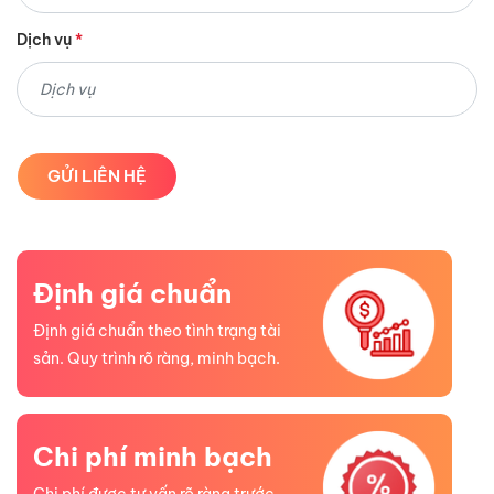
Dịch vụ
*
Định giá chuẩn
Định giá chuẩn theo tình trạng tài
sản. Quy trình rõ ràng, minh bạch.
Chi phí minh bạch