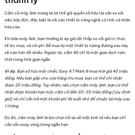
Cầm cố máy ảnh mang lại lợi thế giữ quyền sở hữu tài sản so với
việc bán đứt, đặc biệt là với các thiết bị công nghệ có tính cá nhân
hóa cao.
Khi bán máy ảnh, bạn thường bị ép giá rất thấp so với giá trị thực
tế lúc mua, và chi phí để mua lại một thiết bị tương đương sau này
sẽ cao hơn rất nhiều. Ngược lại, cầm đồ chỉ là một giao dịch tạm
thời trong thời gian ngắn.
Ví dụ
: Bạn sở hữu một chiếc Sony A7 Mark III mua mới giá 40 triệu
đồng. Nếu bán gấp cho cửa hàng thu mua, bạn có thể chỉ nhận
được 25 triệu đồng. Tuy nhiên, nếu chọn cầm máy ảnh, bạn có thể
nhận được khoản hạn mức cầm cố đến 30-35 triệu đồng (tùy định
giá) và chỉ cần trả một khoản phí lãi suất nhỏ để chuộc lại máy sau
1 tháng.
Do đó, cầm máy ảnh là lựa chọn tối ưu về mặt kinh tế nếu bạn chỉ
cần vốn xoay vòng trong ngắn hạn.