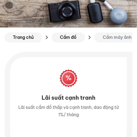
Trang chủ
Cầm đồ
Cầm máy ảnh
 cạnh tranh
Định giá tài s
và cạnh tranh, dao động từ
Định giá tài sản lên đến 90% gi
/ tháng
tổng nhu cầu cần vốn tài 