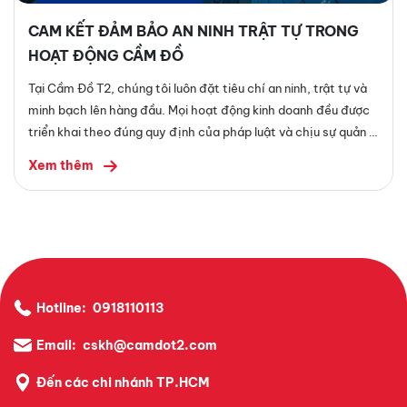
CAM KẾT ĐẢM BẢO AN NINH TRẬT TỰ TRONG
HOẠT ĐỘNG CẦM ĐỒ
Tại Cầm Đồ T2, chúng tôi luôn đặt tiêu chí an ninh, trật tự và
minh bạch lên hàng đầu. Mọi hoạt động kinh doanh đều được
triển khai theo đúng quy định của pháp luật và chịu sự quản lý
của các cơ quan chức năng có thẩm quyền.
Xem thêm
Hotline:
0918110113
Email:
cskh@camdot2.com
Đến các chi nhánh TP.HCM