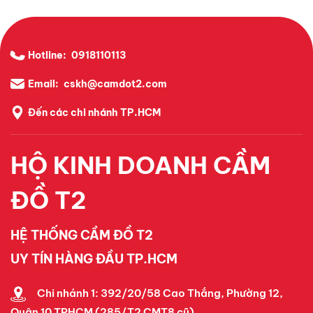
Hotline:
0918110113
Email:
cskh@camdot2.com
Đến các chi nhánh TP.HCM
HỘ KINH DOANH CẦM
ĐỒ T2
HỆ THỐNG CẦM ĐỒ T2
UY TÍN HÀNG ĐẦU TP.HCM
Chi nhánh 1: 392/20/58 Cao Thắng, Phường 12,
Quận 10 TPHCM (285/T2 CMT8 cũ).