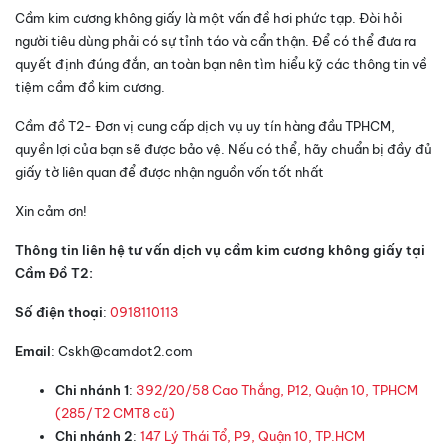
Cầm kim cương không giấy là một vấn đề hơi phức tạp. Đòi hỏi
người tiêu dùng phải có sự tỉnh táo và cẩn thận. Để có thể đưa ra
quyết định đúng đắn, an toàn bạn nên tìm hiểu kỹ các thông tin về
tiệm cầm đồ kim cương.
Cầm đồ T2- Đơn vị cung cấp dịch vụ uy tín hàng đầu TPHCM,
quyền lợi của bạn sẽ được bảo vệ. Nếu có thể, hãy chuẩn bị đầy đủ
giấy tờ liên quan để được nhận nguồn vốn tốt nhất
Xin cảm ơn!
Thông tin liên hệ tư vấn dịch vụ cầm kim cương không giấy tại
Cầm Đồ T2:
Số điện thoại
:
0918110113
Email
: Cskh@camdot2.com
Chi nhánh 1
:
392/20/58 Cao Thắng, P12, Quận 10, TPHCM
(285/T2 CMT8 cũ)
Chi nhánh 2
:
147 Lý Thái Tổ, P9, Quận 10, TP.HCM